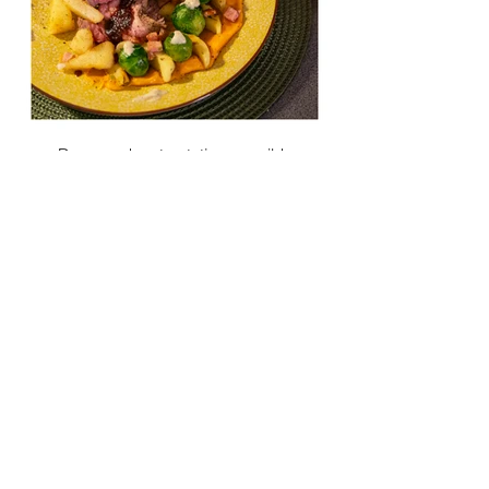
Roos rund met patatjes, gegrilde
pastinaak, een mousse van zoete
aardappel, spruitjes & spek, blue
d'Auvergne en een portsausje. 't Mocht
iets meer zijn. Er is er eentje jarig.